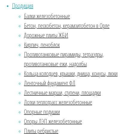
Продукция
Универсальные
элементы,
Балки железобетонные
используемые
Бетон, пескобетон, керамзитобетон в Орле
преимущественно
Дорожные плиты ЖБИ
для
забивки
Кирпич, пеноблок
в
Противотанковые пирамиды, тетраэдры,
землю,
противотанковые ежи, надолбы
для
Кольца колодцев, крышки, днища, конусы, люки
укрепления
основания
Ленточный фундамент ФЛ
фундаментов.
Лестничные марши, ступени, площадки
Производятся
Лотки теплотрасс железобетонные
из
тяжелых
Опорные подушки
сортов
Опоры ЛЭП железобетонные
бетона
Плиты ребристые
с