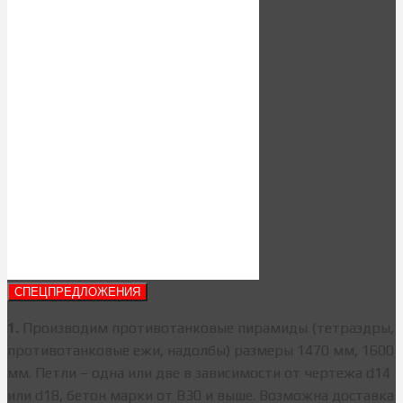
СПЕЦПРЕДЛОЖЕНИЯ
1.
Производим противотанковые пирамиды (тетраэдры,
противотанковые ежи, надолбы) размеры 1470 мм, 1600
мм. Петли – одна или две в зависимости от чертежа d14
или d18, бетон марки от В30 и выше. Возможна доставка