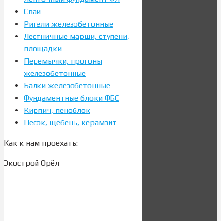
Сваи
Ригели железобетонные
Лестничные марши, ступени,
площадки
Перемычки, прогоны
железобетонные
Балки железобетонные
Фундаментные блоки ФБС
Кирпич, пеноблок
Песок, щебень, керамзит
Как к нам проехать:
Экострой Орёл