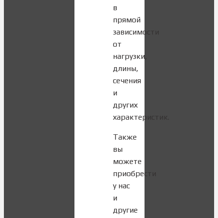
в
прямой
зависимости
от
нагрузки,
длины,
сечения
и
других
характеристик.
Также
вы
можете
приобрести
у нас
и
другие