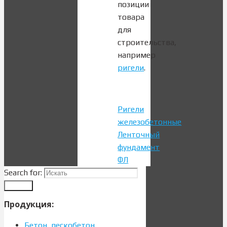
позиции
товара
для
строительства,
например
ригели
.
Ригели
железобетонные
Ленточный
фундамент
ФЛ
Search for:
Search
Продукция:
Бетон, пескобетон,