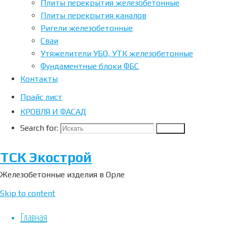
Плиты перекрытия железобетонные
черноземья
Плиты перекрытия каналов
с
Ригели железобетонные
дополнительными
Сваи
услугами,
Утяжелители УБО, УТК железобетонные
например
Фундаментные блоки ФБС
доставка
Контакты
до
Прайс лист
места.
КРОВЛЯ И ФАСАД
Search for:
Search
ТСК Экострой
Об
Железобетонные изделия в Орле
изделии
Skip to content
Главная