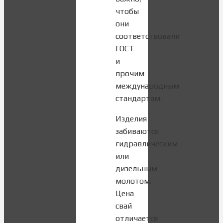
чтобы
они
соответствовали
ГОСТ
и
прочим
международным
стандартам.
Изделия
забиваются
гидравлическим
или
дизельным
молотом.
Цена
свай
отличается