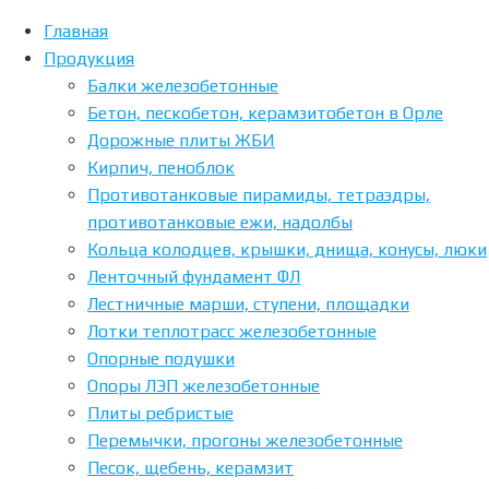
Главная
Продукция
Home
Балки железобетонные
Продукция
Бетон, пескобетон, керамзитобетон в Орле
Сваи
Дорожные плиты ЖБИ
Сваи
Кирпич, пеноблок
Противотанковые пирамиды, тетраэдры,
ТСК
противотанковые ежи, надолбы
Экострой
Кольца колодцев, крышки, днища, конусы, люки
реализует
Ленточный фундамент ФЛ
железобетонные
Лестничные марши, ступени, площадки
сваи
Лотки теплотрасс железобетонные
в
Опорные подушки
Орле
Опоры ЛЭП железобетонные
и
Плиты ребристые
других
Перемычки, прогоны железобетонные
регионах
Песок, щебень, керамзит
центрального