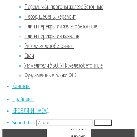
Перемычки, прогоны железобетонные
применением
не
Песок, щебень, керамзит
напряженной
Плиты перекрытия железобетонные
арматуры
Плиты перекрытия каналов
или
напряженной
Ригели железобетонные
в
Сваи
случае
Утяжелители УБО, УТК железобетонные
если
Фундаментные блоки ФБС
свая
ударопрочная.
Контакты
Требования
Прайс лист
к
сваям
КРОВЛЯ И ФАСАД
высокие,
поэтому
Search for:
Search
очень
важно,