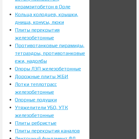
керамзитобетон в Орле
Кольца колодцев, крышки,
днища, конусы, люки
Плиты перекрытия
железобетонные
Противотанковые пирамиды,
тетраэдры, противотанковые
ежи, надолбы
Опоры ЛЭП железобетонные
Дорожные плиты ЖБИ
Лотки теплотрасс
железобетонные
Опорные подушки
Утяжелители УБО, УТК
железобетонные
Плиты ребристые
Плиты перекрытия каналов
Ленточный фундамент ФЛ