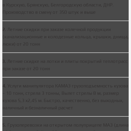
в Курскую, Брянскую, Белгородскую области, ДНР.
Производство в смену от 350 штук и выше
2.
Летние скидки при заказе колечной продукции
(канализационные и колодезные кольца, крышки, днища,
люки) от 20 тонн
3.
Летние скидке на лотки и плиты покрытий теплотрасс
при заказе от 20 тонн
4.
Услуги манипулятора КАМАЗ грузоподъемность кузова
– 10 тонн, стрела 3 тонны, Вылет стрелы 8 м, размер
кузова 5,3 х2,45 м. Быстро, качественно, без выходных,
наличный и безналичный расчет
5.
Грузоперевозки на открытом полуприцепе МАЗ (длина