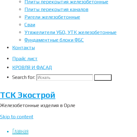
Бетон,
Плиты перекрытия железобетонные
Плиты перекрытия каналов
пескобетон,
Ригели железобетонные
керамзитобетон
Сваи
в Орле
Утяжелители УБО, УТК железобетонные
Фундаментные блоки ФБС
Бетон,
Контакты
пескобетон,
Прайс лист
керамзитобетон
КРОВЛЯ И ФАСАД
в Орле –
популярный и
Search for:
Search
незаменимый
товар для всех
ТСК Экострой
сфер
Железобетонные изделия в Орле
строительства.
Мы
Skip to content
производим
только
Главная