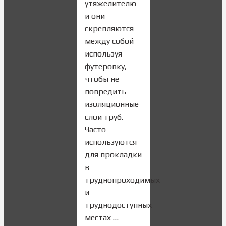
утяжелителю
и они
скрепляются
между собой
используя
футеровку,
чтобы не
повредить
изоляционные
слои труб.
Часто
используются
для прокладки
в
труднопроходимых
и
труднодоступных
местах …