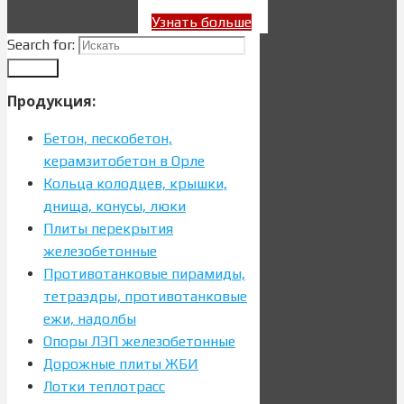
Узнать больше
Search for:
Search
Продукция:
Бетон, пескобетон,
керамзитобетон в Орле
Кольца колодцев, крышки,
днища, конусы, люки
Плиты перекрытия
железобетонные
Противотанковые пирамиды,
тетраэдры, противотанковые
ежи, надолбы
Опоры ЛЭП железобетонные
Дорожные плиты ЖБИ
Лотки теплотрасс