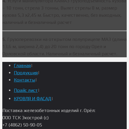
4.
Услуги манипулятора КАМАЗ грузоподъемность кузова
– 10 тонн, стрела 3 тонны, Вылет стрелы 8 м, размер
кузова 5,3 х2,45 м. Быстро, качественно, без выходных,
наличный и безналичный расчет
5.
Грузоперевозки на открытом полуприцепе МАЗ (длина
13,6 м, ширина 2,4) до 20 тонн по городу Орел и
Орловской области. Наличный и безналичный расчет.
Главная
|
Продукция
|
Контакты
|
Прайс лист
|
КРОВЛЯ И ФАСАД
|
Поставка железобетонных изделий г. Орёл:
ООО ТСК Экострой (c)
+7 (4862) 50-90-05