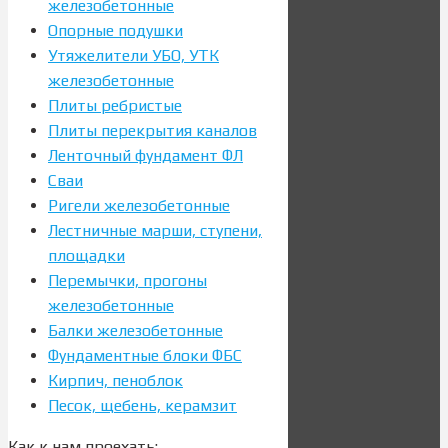
железобетонные
Опорные подушки
Утяжелители УБО, УТК
железобетонные
Плиты ребристые
Плиты перекрытия каналов
Ленточный фундамент ФЛ
Сваи
Ригели железобетонные
Лестничные марши, ступени,
площадки
Перемычки, прогоны
железобетонные
Балки железобетонные
Фундаментные блоки ФБС
Кирпич, пеноблок
Песок, щебень, керамзит
Как к нам проехать: