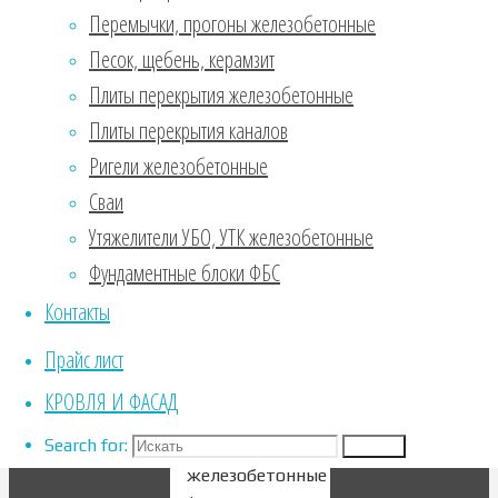
бетон в Орле
Перемычки, прогоны железобетонные
различных
Песок, щебень, керамзит
марок, таких
как М100,
Плиты перекрытия железобетонные
М150, …
Плиты перекрытия каналов
Узнать больше
Ригели железобетонные
Сваи
Утяжелители УБО, УТК железобетонные
Фундаментные блоки ФБС
Утяжелители
Контакты
УБО, УТК
Прайс лист
железобетонные
КРОВЛЯ И ФАСАД
Утяжелители
Search for:
УБО, УТК
Search
железобетонные