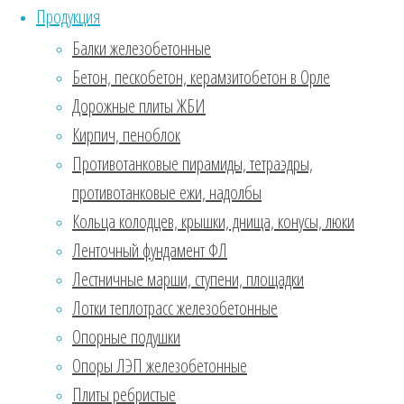
качественный
Продукция
бетон по
Балки железобетонные
самым
современным
Бетон, пескобетон, керамзитобетон в Орле
технологиям с
Дорожные плиты ЖБИ
применением
Кирпич, пеноблок
высококачественных
составляющих.
Противотанковые пирамиды, тетраэдры,
Также в
противотанковые ежи, надолбы
ассортименте
Кольца колодцев, крышки, днища, конусы, люки
бетон на
Ленточный фундамент ФЛ
гранитном и
известняковом
Лестничные марши, ступени, площадки
щебне. Бетон
Лотки теплотрасс железобетонные
Компания
Опорные подушки
“ТСК
Экострой”
Опоры ЛЭП железобетонные
поставляет
Плиты ребристые