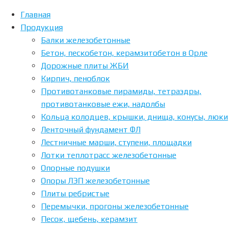
Главная
Продукция
Home
Posts
Балки железобетонные
tagged "бетон"
Бетон, пескобетон, керамзитобетон в Орле
Дорожные плиты ЖБИ
Метка:
Кирпич, пеноблок
Противотанковые пирамиды, тетраэдры,
противотанковые ежи, надолбы
бетон
Кольца колодцев, крышки, днища, конусы, люки
Ленточный фундамент ФЛ
Лестничные марши, ступени, площадки
Лотки теплотрасс железобетонные
Опорные подушки
Опоры ЛЭП железобетонные
Плиты ребристые
Перемычки, прогоны железобетонные
Песок, щебень, керамзит