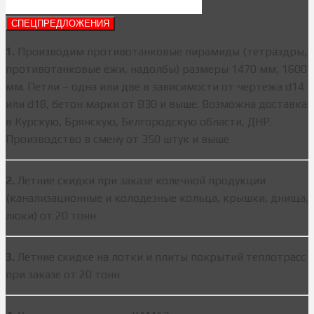
СПЕЦПРЕДЛОЖЕНИЯ
1.
Производим противотанковые пирамиды (тетраэдры,
противотанковые ежи, надолбы) размеры 1470 мм, 1600
мм. Петли – одна или две в зависимости от чертежа d14
или d18, бетон марки от В30 и выше. Возможна доставка
в Курскую, Брянскую, Белгородскую области, ДНР.
Производство в смену от 350 штук и выше
2.
Летние скидки при заказе колечной продукции
(канализационные и колодезные кольца, крышки, днища,
люки) от 20 тонн
3.
Летние скидке на лотки и плиты покрытий теплотрасс
при заказе от 20 тонн