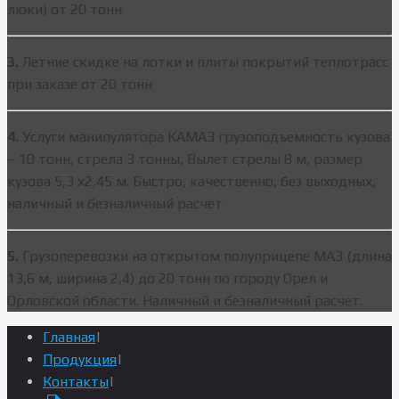
люки) от 20 тонн
3.
Летние скидке на лотки и плиты покрытий теплотрасс
при заказе от 20 тонн
4.
Услуги манипулятора КАМАЗ грузоподъемность кузова
– 10 тонн, стрела 3 тонны, Вылет стрелы 8 м, размер
кузова 5,3 х2,45 м. Быстро, качественно, без выходных,
наличный и безналичный расчет
5.
Грузоперевозки на открытом полуприцепе МАЗ (длина
13,6 м, ширина 2,4) до 20 тонн по городу Орел и
Орловской области. Наличный и безналичный расчет.
Главная
|
Продукция
|
Контакты
|