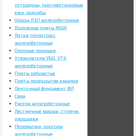
тетраэдры, противотанковые
ежи, надолбы
Опоры ЛЭП железобетонные
Дорожные плиты ЖБИ
Лотки теплотрасс
железобетонные
Опорные подушки
Утяжелители УБО, УТК
железобетонные
Плиты ребристые
Плиты перекрытия каналов
Ленточный фундамент ФЛ
Сваи
Ригели железобетонные
Лестничные марши, ступени,
площадки
Перемычки, прогоны
железобетонные