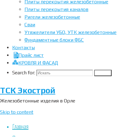
Плиты перекрытия железобетонные
Плиты перекрытия каналов
Дорожные
Ригели железобетонные
плиты ЖБИ
Сваи
Утяжелители УБО, УТК железобетонные
Для чего
Фундаментные блоки ФБС
применяются
Контакты
дорожные
Прайс лист
плиты
КРОВЛЯ И ФАСАД
Дорожные
Search for:
плиты ЖБИ
Search
применяются
ТСК Экострой
для
сооружения
Железобетонные изделия в Орле
технических
дорог до
Skip to content
объектов в
Главная
том числе со
сложными