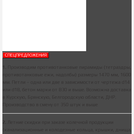
СПЕЦПРЕДЛОЖЕНИЯ
1.
Производим противотанковые пирамиды (тетраэдры,
противотанковые ежи, надолбы) размеры 1470 мм, 1600
мм. Петли – одна или две в зависимости от чертежа d14
или d18, бетон марки от В30 и выше. Возможна доставка
в Курскую, Брянскую, Белгородскую области, ДНР.
Производство в смену от 350 штук и выше
2.
Летние скидки при заказе колечной продукции
(канализационные и колодезные кольца, крышки, днища,