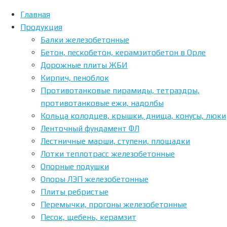
Главная
Продукция
Home
Posts
Балки железобетонные
tagged
Бетон, пескобетон, керамзитобетон в Орле
"Дорожные
Дорожные плиты ЖБИ
Метка:
плиты"
Кирпич, пеноблок
Противотанковые пирамиды, тетраэдры,
противотанковые ежи, надолбы
Дорожные
Кольца колодцев, крышки, днища, конусы, люки
Ленточный фундамент ФЛ
Лестничные марши, ступени, площадки
плиты
Лотки теплотрасс железобетонные
Опорные подушки
Опоры ЛЭП железобетонные
Плиты ребристые
Перемычки, прогоны железобетонные
Песок, щебень, керамзит