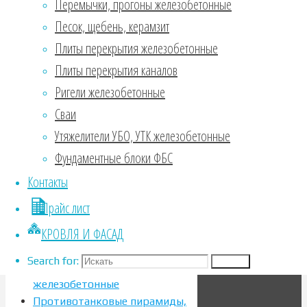
Перемычки, прогоны железобетонные
Дорожные
Песок, щебень, керамзит
плиты –
Плиты перекрытия железобетонные
высококачественные
изделия
Плиты перекрытия каналов
важного в …
Ригели железобетонные
Узнать больше
Сваи
Search for:
Утяжелители УБО, УТК железобетонные
Search
Фундаментные блоки ФБС
Продукция:
Контакты
Бетон, пескобетон,
Прайс лист
керамзитобетон в Орле
КРОВЛЯ И ФАСАД
Кольца колодцев, крышки,
днища, конусы, люки
Search for:
Search
Плиты перекрытия
железобетонные
Противотанковые пирамиды,