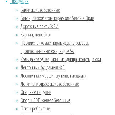
Продукция
дорожными
Балки железобетонные
условиями, а
Бетон, пескобетон, керамзитобетон в Орле
также для
укрепления
Дорожные плиты ЖБИ
основания под
Кирпич, пеноблок
укладку
Противотанковые пирамиды, тетраэдры,
дополнительных
слоев сверху.
противотанковые ежи, надолбы
Довольно
Кольца колодцев, крышки, днища, конусы, люки
востребованы
Ленточный фундамент ФЛ
и
Лестничные марши, ступени, площадки
используются
в том числе
Лотки теплотрасс железобетонные
для укладки
Опорные подушки
авто-
Опоры ЛЭП железобетонные
магистрального
дорожного
Плиты ребристые
сообщения.