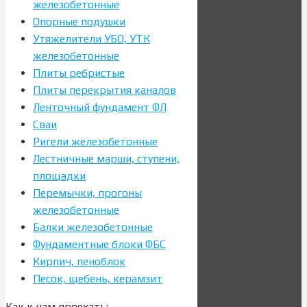
железобетонные
Опорные подушки
Утяжелители УБО, УТК
железобетонные
Плиты ребристые
Плиты перекрытия каналов
Ленточный фундамент ФЛ
Сваи
Ригели железобетонные
Лестничные марши, ступени,
площадки
Перемычки, прогоны
железобетонные
Балки железобетонные
Фундаментные блоки ФБС
Кирпич, пеноблок
Песок, щебень, керамзит
Как к нам проехать: