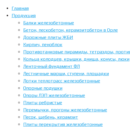
Главная
Продукция
Балки железобетонные
Бетон, пескобетон, керамзитобетон в Орле
Дорожные плиты ЖБИ
Кирпич, пеноблок
Противотанковые пирамиды, тетраэдры, проти
Кольца колодцев, крышки, днища, конусы, люки
Ленточный фундамент ФЛ
Лестничные марши, ступени, площадки
Home
Posts
Лотки теплотрасс железобетонные
tagged "Купить"
Опорные подушки
Метка:
Опоры ЛЭП железобетонные
Плиты ребристые
Перемычки, прогоны железобетонные
Купить
Песок, щебень, керамзит
Плиты перекрытия железобетонные