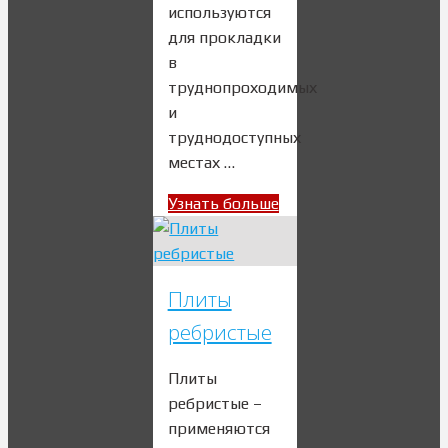
используются
для прокладки
в
труднопроходимых
и
труднодоступных
местах …
Узнать больше
Плиты
ребристые
Плиты
ребристые –
применяются