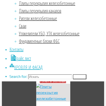
производится
Плиты перекрытия железобетонные
на
Плиты перекрытия каналов
технологичном,
Ригели железобетонные
импортном
оборудовании
Сваи
по технологии
Утяжелители УБО, УТК железобетонные
вибропрессования.
Фундаментные блоки ФБС
Изделия
имеют каркас
Контакты
из из стали.
Прайс лист
При монтаже,
изделия
КРОВЛЯ И ФАСАД
можно …
Search for:
Search
Узнать больше