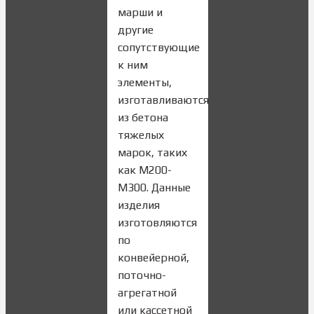
марши и
другие
сопутствующие
к ним
элементы,
изготавливаются
из бетона
тяжелых
марок, таких
как M200-
M300. Данные
изделия
изготовляются
по
конвейерной,
поточно-
агрегатной
или кассетной