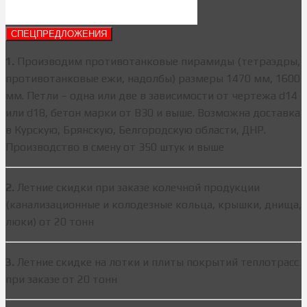
СПЕЦПРЕДЛОЖЕНИЯ
1.
Производим противотанковые пирамиды (тетраэдры,
противотанковые ежи, надолбы) размеры 1470 мм, 1600
мм. Петли – одна или две в зависимости от чертежа d14
или d18, бетон марки от В30 и выше. Возможна доставка
в Курскую, Брянскую, Белгородскую области, ДНР.
Производство в смену от 350 штук и выше
2.
Летние скидки при заказе колечной продукции
(канализационные и колодезные кольца, крышки, днища,
люки) от 20 тонн
3.
Летние скидке на лотки и плиты покрытий теплотрасс
при заказе от 20 тонн