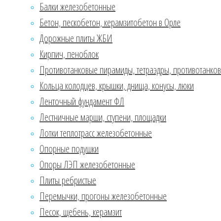
Балки железобетонные
Экострой
Бетон, пескобетон, керамзитобетон в Орле
Орёл” –
предлагает
Дорожные плиты ЖБИ
кольца
Кирпич, пеноблок
колодцев,
Противотанковые пирамиды, тетраэдры, противотанко
крышки,
Кольца колодцев, крышки, днища, конусы, люки
днища, конусы,
люки в Орле
Ленточный фундамент ФЛ
по выгодным
Лестничные марши, ступени, площадки
ценам. Для
Лотки теплотрасс железобетонные
производства
Опорные подушки
колец идет
только
Опоры ЛЭП железобетонные
высококачественный
Плиты ребристые
бетон серии
Перемычки, прогоны железобетонные
М200. Вся
продукция
Песок, щебень, керамзит