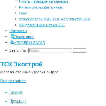
Плиты перекрытия каналов
Ригели железобетонные
Сваи
Утяжелители УБО, УТК железобетонные
Фундаментные блоки ФБС
Контакты
Прайс лист
Кольца
КРОВЛЯ И ФАСАД
Search for:
колодцев,
Search
крышки,
ТСК Экострой
днища,
Железобетонные изделия в Орле
конусы,
Skip to content
люки
Главная
Кольца
колодцев в
Продукция
Орле “ООО ТСК