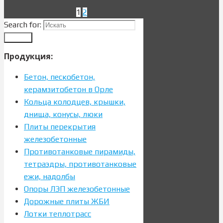
1
2
Search for:
Search
Продукция:
Бетон, пескобетон,
керамзитобетон в Орле
Кольца колодцев, крышки,
днища, конусы, люки
Плиты перекрытия
железобетонные
Противотанковые пирамиды,
тетраэдры, противотанковые
ежи, надолбы
Опоры ЛЭП железобетонные
Дорожные плиты ЖБИ
Лотки теплотрасс