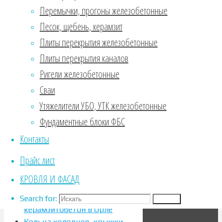
обладают
Перемычки, прогоны железобетонные
высокой
Песок, щебень, керамзит
коррозионной
стойкостью и
Плиты перекрытия железобетонные
малой
Плиты перекрытия каналов
гигроскопичностью.
Ригели железобетонные
Способны
выдерживать
Сваи
мороз и
Утяжелители УБО, УТК железобетонные
высокие …
Фундаментные блоки ФБС
Узнать больше
Контакты
Search for:
Прайс лист
Search
Продукция:
КРОВЛЯ И ФАСАД
Бетон, пескобетон,
Search for:
Search
керамзитобетон в Орле
Кольца колодцев, крышки,