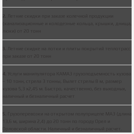
2.
Летние скидки при заказе колечной продукции
(канализационные и колодезные кольца, крышки, днища,
люки) от 20 тонн
3.
Летние скидке на лотки и плиты покрытий теплотрасс
при заказе от 20 тонн
4.
Услуги манипулятора КАМАЗ грузоподъемность кузова
– 10 тонн, стрела 3 тонны, Вылет стрелы 8 м, размер
кузова 5,3 х2,45 м. Быстро, качественно, без выходных,
наличный и безналичный расчет
5.
Грузоперевозки на открытом полуприцепе МАЗ (длина
13,6 м, ширина 2,4) до 20 тонн по городу Орел и
Орловской области. Наличный и безналичный расчет.