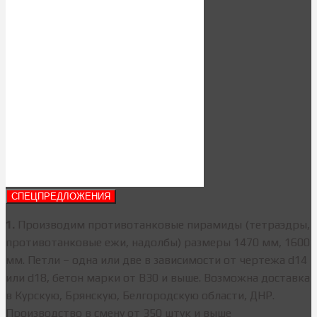
СПЕЦПРЕДЛОЖЕНИЯ
1.
Производим противотанковые пирамиды (тетраэдры,
противотанковые ежи, надолбы) размеры 1470 мм, 1600
мм. Петли – одна или две в зависимости от чертежа d14
или d18, бетон марки от В30 и выше. Возможна доставка
в Курскую, Брянскую, Белгородскую области, ДНР.
Производство в смену от 350 штук и выше