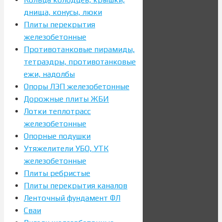
днища, конусы, люки
Плиты перекрытия
железобетонные
Противотанковые пирамиды,
тетраэдры, противотанковые
ежи, надолбы
Опоры ЛЭП железобетонные
Дорожные плиты ЖБИ
Лотки теплотрасс
железобетонные
Опорные подушки
Утяжелители УБО, УТК
железобетонные
Плиты ребристые
Плиты перекрытия каналов
Ленточный фундамент ФЛ
Сваи