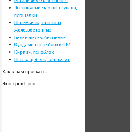
Ригели железобетонные
Лестничные марши, ступени,
площадки
Перемычки, прогоны
железобетонные
Балки железобетонные
Фундаментные блоки ФБС
Кирпич, пеноблок
Песок, щебень, керамзит
Как к нам проехать:
Экострой Орёл