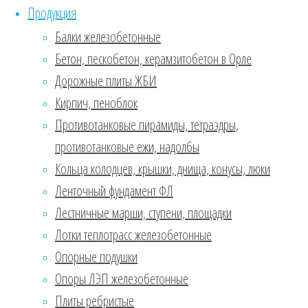
железобетонную
Продукция
четырехугольную
Балки железобетонные
плиту.
Монтаж
Бетон, пескобетон, керамзитобетон в Орле
может
Дорожные плиты ЖБИ
осуществляться
Кирпич, пеноблок
как на
поверхности,
Противотанковые пирамиды, тетраэдры,
так и на
противотанковые ежи, надолбы
глубине
Кольца колодцев, крышки, днища, конусы, люки
залегания до 6
Ленточный фундамент ФЛ
метров.
Благодаря
Лестничные марши, ступени, площадки
напряженному
Лотки теплотрасс железобетонные
армированию,
Опорные подушки
высокую
стойкость на
Опоры ЛЭП железобетонные
изгиб. Также
Плиты ребристые