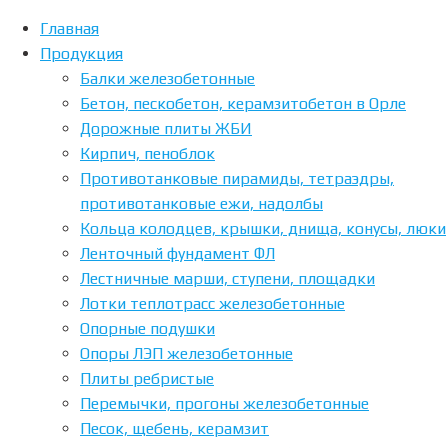
Главная
Продукция
Home
Posts
Балки железобетонные
tagged "Плиты
Бетон, пескобетон, керамзитобетон в Орле
перекрытия"
Дорожные плиты ЖБИ
Метка:
Кирпич, пеноблок
Противотанковые пирамиды, тетраэдры,
противотанковые ежи, надолбы
Плиты
Кольца колодцев, крышки, днища, конусы, люки
Ленточный фундамент ФЛ
Лестничные марши, ступени, площадки
перекрытия
Лотки теплотрасс железобетонные
Опорные подушки
Опоры ЛЭП железобетонные
Плиты ребристые
Перемычки, прогоны железобетонные
Песок, щебень, керамзит