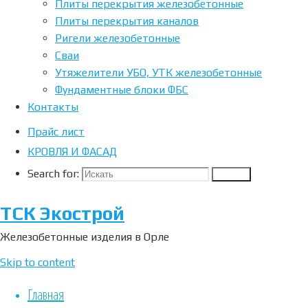
Плиты перекрытия железобетонные
Плиты перекрытия каналов
Ригели железобетонные
Плиты
Сваи
перекрытия
Утяжелители УБО, УТК железобетонные
каналов
Фундаментные блоки ФБС
Контакты
Плиты
Прайс лист
перекрытия
КРОВЛЯ И ФАСАД
каналов –
элемент
Search for:
Search
применяемый
для
ТСК Экострой
железобетонных
Железобетонные изделия в Орле
каналов,
тоннелей.
Skip to content
Представляет
собой плоскую
Главная